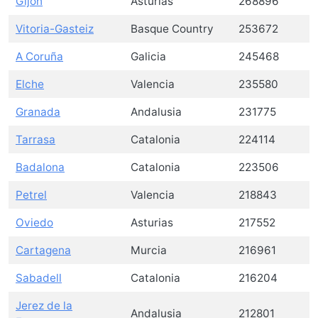
Gijón
Asturias
268896
Vitoria-Gasteiz
Basque Country
253672
A Coruña
Galicia
245468
Elche
Valencia
235580
Granada
Andalusia
231775
Tarrasa
Catalonia
224114
Badalona
Catalonia
223506
Petrel
Valencia
218843
Oviedo
Asturias
217552
Cartagena
Murcia
216961
Sabadell
Catalonia
216204
Jerez de la
Andalusia
212801