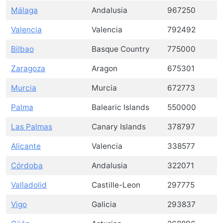
Málaga
Andalusia
967250
Valencia
Valencia
792492
Bilbao
Basque Country
775000
Zaragoza
Aragon
675301
Murcia
Murcia
672773
Palma
Balearic Islands
550000
Las Palmas
Canary Islands
378797
Alicante
Valencia
338577
Córdoba
Andalusia
322071
Valladolid
Castille-Leon
297775
Vigo
Galicia
293837