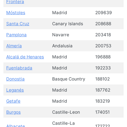
Frontera
Móstoles
Madrid
209639
Santa Cruz
Canary Islands
208688
Pamplona
Navarre
203418
Almería
Andalusia
200753
Alcalá de Henares
Madrid
196888
Fuenlabrada
Madrid
192233
Donostia
Basque Country
188102
Leganés
Madrid
187762
Getafe
Madrid
183219
Burgos
Castille-Leon
174051
Castille-La
Albacete
172722