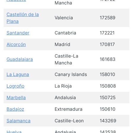
Mancha
Castellón de la
Valencia
172589
Plana
Santander
Cantabria
172221
Alcorcón
Madrid
170817
Castille-La
Guadalajara
161683
Mancha
La Laguna
Canary Islands
158010
Logroño
La Rioja
150808
Marbella
Andalusia
150725
Badajoz
Extremadura
150610
Salamanca
Castille-Leon
143269
Huelva
Andalusia
142538