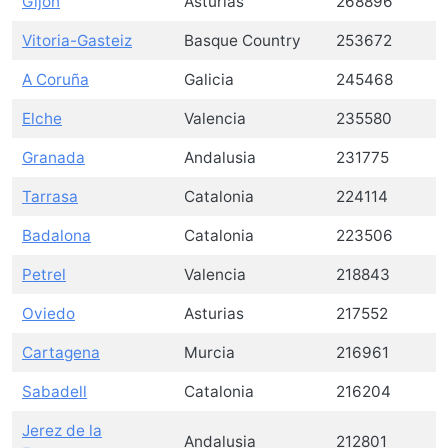
Gijón
Asturias
268896
Vitoria-Gasteiz
Basque Country
253672
A Coruña
Galicia
245468
Elche
Valencia
235580
Granada
Andalusia
231775
Tarrasa
Catalonia
224114
Badalona
Catalonia
223506
Petrel
Valencia
218843
Oviedo
Asturias
217552
Cartagena
Murcia
216961
Sabadell
Catalonia
216204
Jerez de la
Andalusia
212801