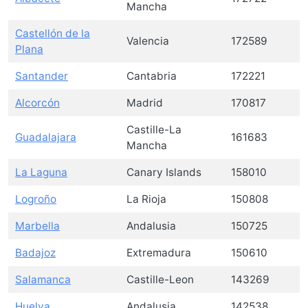
Mancha
Castellón de la
Valencia
172589
Plana
Santander
Cantabria
172221
Alcorcón
Madrid
170817
Castille-La
Guadalajara
161683
Mancha
La Laguna
Canary Islands
158010
Logroño
La Rioja
150808
Marbella
Andalusia
150725
Badajoz
Extremadura
150610
Salamanca
Castille-Leon
143269
Huelva
Andalusia
142538