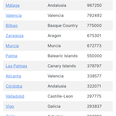
Málaga
Andalusia
967250
Valencia
Valencia
792492
Bilbao
Basque Country
775000
Zaragoza
Aragon
675301
Murcia
Murcia
672773
Palma
Balearic Islands
550000
Las Palmas
Canary Islands
378797
Alicante
Valencia
338577
Córdoba
Andalusia
322071
Valladolid
Castille-Leon
297775
Vigo
Galicia
293837