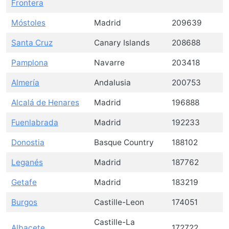
Frontera
Móstoles
Madrid
209639
Santa Cruz
Canary Islands
208688
Pamplona
Navarre
203418
Almería
Andalusia
200753
Alcalá de Henares
Madrid
196888
Fuenlabrada
Madrid
192233
Donostia
Basque Country
188102
Leganés
Madrid
187762
Getafe
Madrid
183219
Burgos
Castille-Leon
174051
Castille-La
Albacete
172722