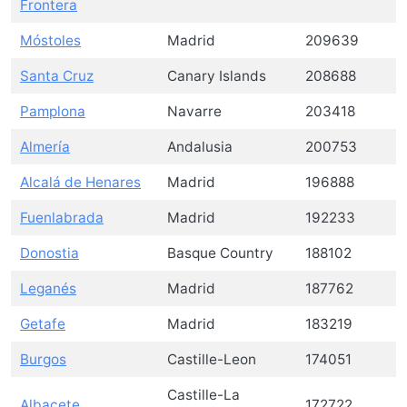
Frontera
Móstoles
Madrid
209639
Santa Cruz
Canary Islands
208688
Pamplona
Navarre
203418
Almería
Andalusia
200753
Alcalá de Henares
Madrid
196888
Fuenlabrada
Madrid
192233
Donostia
Basque Country
188102
Leganés
Madrid
187762
Getafe
Madrid
183219
Burgos
Castille-Leon
174051
Castille-La
Albacete
172722