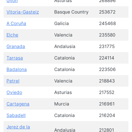
Gijón
Asturias
268896
Vitoria-Gasteiz
Basque Country
253672
A Coruña
Galicia
245468
Elche
Valencia
235580
Granada
Andalusia
231775
Tarrasa
Catalonia
224114
Badalona
Catalonia
223506
Petrel
Valencia
218843
Oviedo
Asturias
217552
Cartagena
Murcia
216961
Sabadell
Catalonia
216204
Jerez de la
Andalusia
212801