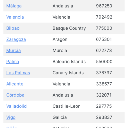
Málaga
Andalusia
967250
Valencia
Valencia
792492
Bilbao
Basque Country
775000
Zaragoza
Aragon
675301
Murcia
Murcia
672773
Palma
Balearic Islands
550000
Las Palmas
Canary Islands
378797
Alicante
Valencia
338577
Córdoba
Andalusia
322071
Valladolid
Castille-Leon
297775
Vigo
Galicia
293837