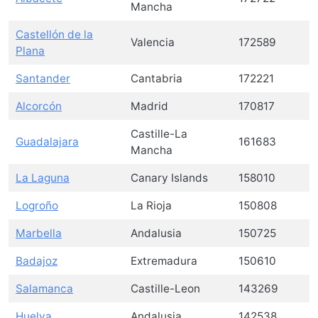
Mancha
Castellón de la
Valencia
172589
Plana
Santander
Cantabria
172221
Alcorcón
Madrid
170817
Castille-La
Guadalajara
161683
Mancha
La Laguna
Canary Islands
158010
Logroño
La Rioja
150808
Marbella
Andalusia
150725
Badajoz
Extremadura
150610
Salamanca
Castille-Leon
143269
Huelva
Andalusia
142538