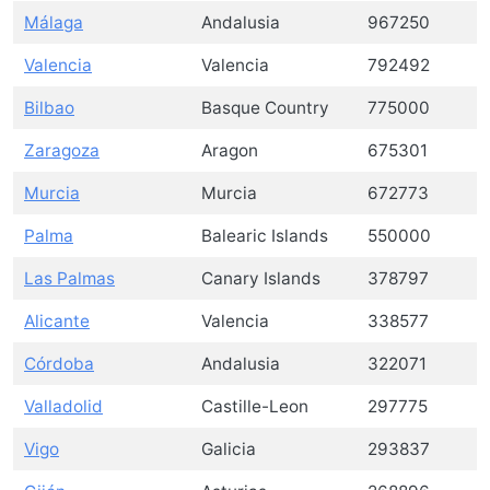
Málaga
Andalusia
967250
Valencia
Valencia
792492
Bilbao
Basque Country
775000
Zaragoza
Aragon
675301
Murcia
Murcia
672773
Palma
Balearic Islands
550000
Las Palmas
Canary Islands
378797
Alicante
Valencia
338577
Córdoba
Andalusia
322071
Valladolid
Castille-Leon
297775
Vigo
Galicia
293837