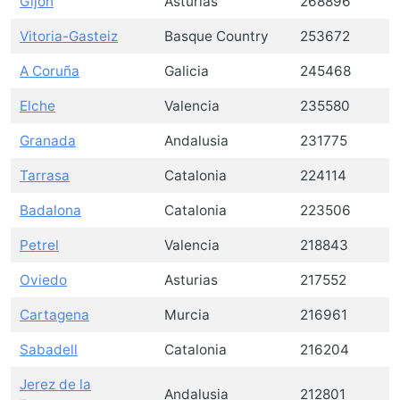
Gijón
Asturias
268896
Vitoria-Gasteiz
Basque Country
253672
A Coruña
Galicia
245468
Elche
Valencia
235580
Granada
Andalusia
231775
Tarrasa
Catalonia
224114
Badalona
Catalonia
223506
Petrel
Valencia
218843
Oviedo
Asturias
217552
Cartagena
Murcia
216961
Sabadell
Catalonia
216204
Jerez de la
Andalusia
212801