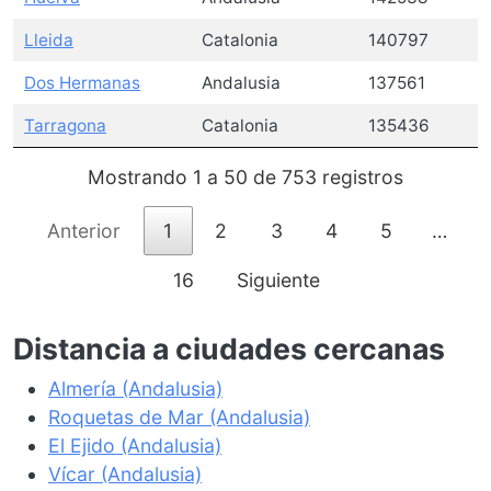
Lleida
Catalonia
140797
Dos Hermanas
Andalusia
137561
Tarragona
Catalonia
135436
Mostrando 1 a 50 de 753 registros
Anterior
1
2
3
4
5
…
16
Siguiente
Distancia a ciudades cercanas
Almería (Andalusia)
Roquetas de Mar (Andalusia)
El Ejido (Andalusia)
Vícar (Andalusia)