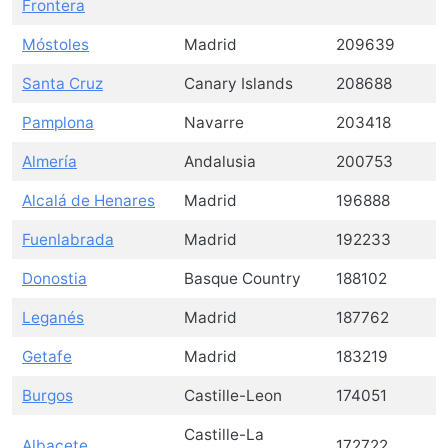
Frontera
Móstoles
Madrid
209639
Santa Cruz
Canary Islands
208688
Pamplona
Navarre
203418
Almería
Andalusia
200753
Alcalá de Henares
Madrid
196888
Fuenlabrada
Madrid
192233
Donostia
Basque Country
188102
Leganés
Madrid
187762
Getafe
Madrid
183219
Burgos
Castille-Leon
174051
Castille-La
Albacete
172722