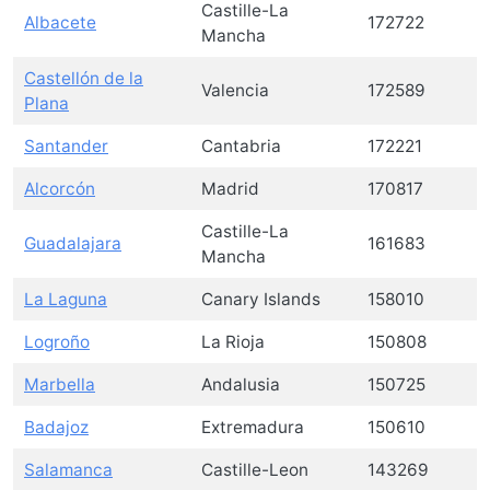
Castille-La
Albacete
172722
Mancha
Castellón de la
Valencia
172589
Plana
Santander
Cantabria
172221
Alcorcón
Madrid
170817
Castille-La
Guadalajara
161683
Mancha
La Laguna
Canary Islands
158010
Logroño
La Rioja
150808
Marbella
Andalusia
150725
Badajoz
Extremadura
150610
Salamanca
Castille-Leon
143269