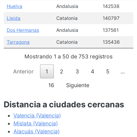
Huelva
Andalusia
142538
Lleida
Catalonia
140797
Dos Hermanas
Andalusia
137561
Tarragona
Catalonia
135436
Mostrando 1 a 50 de 753 registros
Anterior
1
2
3
4
5
…
16
Siguiente
Distancia a ciudades cercanas
Valencia (Valencia)
Mislata (Valencia)
Alacuás (Valencia)