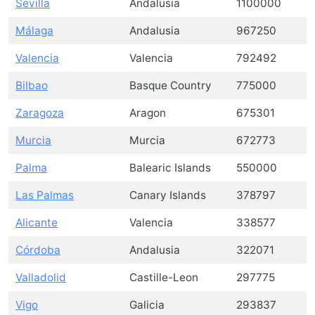
Sevilla
Andalusia
1100000
Málaga
Andalusia
967250
Valencia
Valencia
792492
Bilbao
Basque Country
775000
Zaragoza
Aragon
675301
Murcia
Murcia
672773
Palma
Balearic Islands
550000
Las Palmas
Canary Islands
378797
Alicante
Valencia
338577
Córdoba
Andalusia
322071
Valladolid
Castille-Leon
297775
Vigo
Galicia
293837