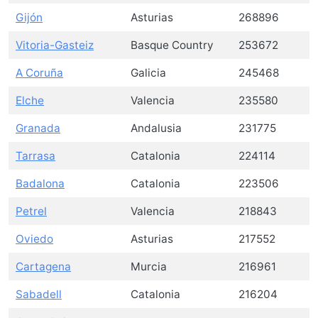
Gijón
Asturias
268896
Vitoria-Gasteiz
Basque Country
253672
A Coruña
Galicia
245468
Elche
Valencia
235580
Granada
Andalusia
231775
Tarrasa
Catalonia
224114
Badalona
Catalonia
223506
Petrel
Valencia
218843
Oviedo
Asturias
217552
Cartagena
Murcia
216961
Sabadell
Catalonia
216204