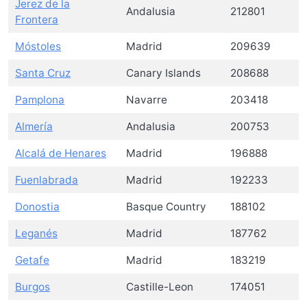
Jerez de la
Andalusia
212801
Frontera
Móstoles
Madrid
209639
Santa Cruz
Canary Islands
208688
Pamplona
Navarre
203418
Almería
Andalusia
200753
Alcalá de Henares
Madrid
196888
Fuenlabrada
Madrid
192233
Donostia
Basque Country
188102
Leganés
Madrid
187762
Getafe
Madrid
183219
Burgos
Castille-Leon
174051