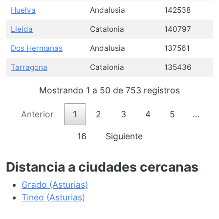
Huelva
Andalusia
142538
Lleida
Catalonia
140797
Dos Hermanas
Andalusia
137561
Tarragona
Catalonia
135436
Mostrando 1 a 50 de 753 registros
Anterior
1
2
3
4
5
…
16
Siguiente
Distancia a ciudades cercanas
Grado (Asturias)
Tineo (Asturias)