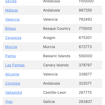
Sevilla
Andalusia
1100000
Málaga
Andalusia
967250
Valencia
Valencia
792492
Bilbao
Basque Country
775000
Zaragoza
Aragon
675301
Murcia
Murcia
672773
Palma
Balearic Islands
550000
Las Palmas
Canary Islands
378797
Alicante
Valencia
338577
Córdoba
Andalusia
322071
Valladolid
Castille-Leon
297775
Vigo
Galicia
293837