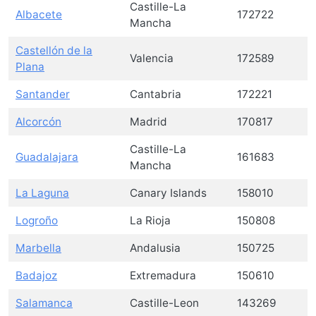
Castille-La
Albacete
172722
Mancha
Castellón de la
Valencia
172589
Plana
Santander
Cantabria
172221
Alcorcón
Madrid
170817
Castille-La
Guadalajara
161683
Mancha
La Laguna
Canary Islands
158010
Logroño
La Rioja
150808
Marbella
Andalusia
150725
Badajoz
Extremadura
150610
Salamanca
Castille-Leon
143269