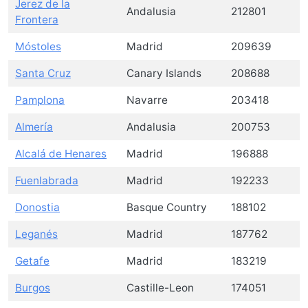
Jerez de la
Andalusia
212801
Frontera
Móstoles
Madrid
209639
Santa Cruz
Canary Islands
208688
Pamplona
Navarre
203418
Almería
Andalusia
200753
Alcalá de Henares
Madrid
196888
Fuenlabrada
Madrid
192233
Donostia
Basque Country
188102
Leganés
Madrid
187762
Getafe
Madrid
183219
Burgos
Castille-Leon
174051