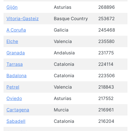
Gijón
Asturias
268896
Vitoria-Gasteiz
Basque Country
253672
A Coruña
Galicia
245468
Elche
Valencia
235580
Granada
Andalusia
231775
Tarrasa
Catalonia
224114
Badalona
Catalonia
223506
Petrel
Valencia
218843
Oviedo
Asturias
217552
Cartagena
Murcia
216961
Sabadell
Catalonia
216204