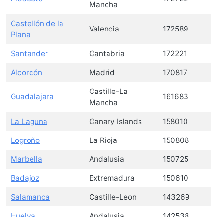
Mancha
Castellón de la
Valencia
172589
Plana
Santander
Cantabria
172221
Alcorcón
Madrid
170817
Castille-La
Guadalajara
161683
Mancha
La Laguna
Canary Islands
158010
Logroño
La Rioja
150808
Marbella
Andalusia
150725
Badajoz
Extremadura
150610
Salamanca
Castille-Leon
143269
Huelva
Andalusia
142538