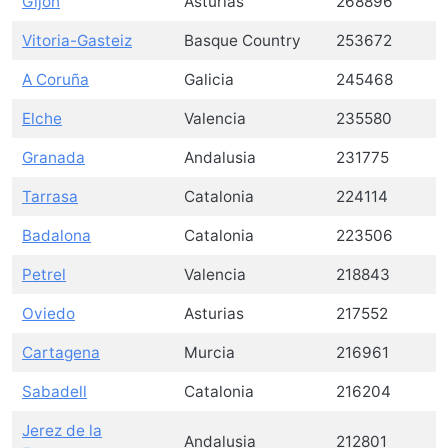
Gijón
Asturias
268896
Vitoria-Gasteiz
Basque Country
253672
A Coruña
Galicia
245468
Elche
Valencia
235580
Granada
Andalusia
231775
Tarrasa
Catalonia
224114
Badalona
Catalonia
223506
Petrel
Valencia
218843
Oviedo
Asturias
217552
Cartagena
Murcia
216961
Sabadell
Catalonia
216204
Jerez de la
Andalusia
212801