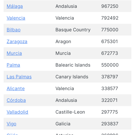
Málaga
Andalusia
967250
Valencia
Valencia
792492
Bilbao
Basque Country
775000
Zaragoza
Aragon
675301
Murcia
Murcia
672773
Palma
Balearic Islands
550000
Las Palmas
Canary Islands
378797
Alicante
Valencia
338577
Córdoba
Andalusia
322071
Valladolid
Castille-Leon
297775
Vigo
Galicia
293837