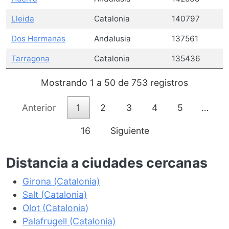
Lleida
Catalonia
140797
Dos Hermanas
Andalusia
137561
Tarragona
Catalonia
135436
Mostrando 1 a 50 de 753 registros
Anterior
1
2
3
4
5
…
16
Siguiente
Distancia a ciudades cercanas
Girona (Catalonia)
Salt (Catalonia)
Olot (Catalonia)
Palafrugell (Catalonia)