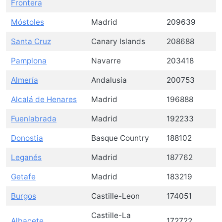
Frontera
Móstoles
Madrid
209639
Santa Cruz
Canary Islands
208688
Pamplona
Navarre
203418
Almería
Andalusia
200753
Alcalá de Henares
Madrid
196888
Fuenlabrada
Madrid
192233
Donostia
Basque Country
188102
Leganés
Madrid
187762
Getafe
Madrid
183219
Burgos
Castille-Leon
174051
Castille-La
Albacete
172722