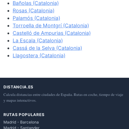
Bañolas (Catalonia)
Rosas (Catalonia)
Palamós (Catalonia)
Torroella de Montgrí (Catalonia)
Castelló de Ampurias (Catalonia)
La Escala (Catalonia)
Cassá de la Selva (Catalonia)
Llagostera (Catalonia)
DISTANCIA.ES
Calcula distancias entre ciudades de España. Rutas en coche, tiempo de viaje
y mapas interactivos.
RUTAS POPULARES
Madrid - Barcelona
Madrid - Santander