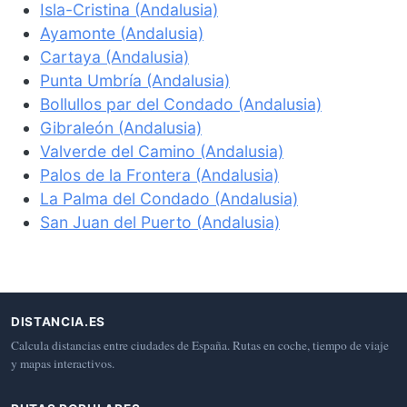
Isla-Cristina (Andalusia)
Ayamonte (Andalusia)
Cartaya (Andalusia)
Punta Umbría (Andalusia)
Bollullos par del Condado (Andalusia)
Gibraleón (Andalusia)
Valverde del Camino (Andalusia)
Palos de la Frontera (Andalusia)
La Palma del Condado (Andalusia)
San Juan del Puerto (Andalusia)
DISTANCIA.ES
Calcula distancias entre ciudades de España. Rutas en coche, tiempo de viaje
y mapas interactivos.