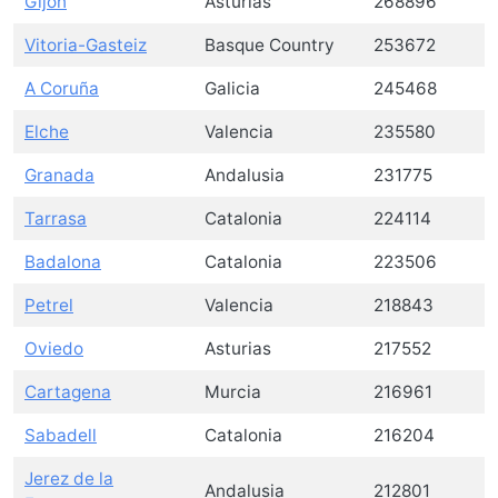
Gijón
Asturias
268896
Vitoria-Gasteiz
Basque Country
253672
A Coruña
Galicia
245468
Elche
Valencia
235580
Granada
Andalusia
231775
Tarrasa
Catalonia
224114
Badalona
Catalonia
223506
Petrel
Valencia
218843
Oviedo
Asturias
217552
Cartagena
Murcia
216961
Sabadell
Catalonia
216204
Jerez de la
Andalusia
212801