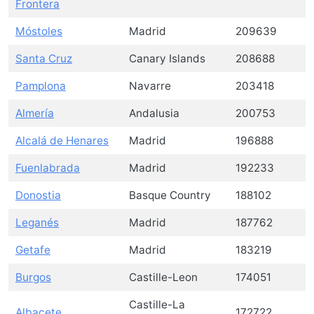
Frontera
Móstoles
Madrid
209639
Santa Cruz
Canary Islands
208688
Pamplona
Navarre
203418
Almería
Andalusia
200753
Alcalá de Henares
Madrid
196888
Fuenlabrada
Madrid
192233
Donostia
Basque Country
188102
Leganés
Madrid
187762
Getafe
Madrid
183219
Burgos
Castille-Leon
174051
Castille-La
Albacete
172722