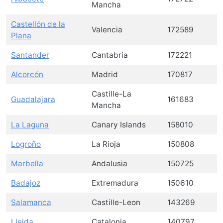
Mancha
Castellón de la
Valencia
172589
Plana
Santander
Cantabria
172221
Alcorcón
Madrid
170817
Castille-La
Guadalajara
161683
Mancha
La Laguna
Canary Islands
158010
Logroño
La Rioja
150808
Marbella
Andalusia
150725
Badajoz
Extremadura
150610
Salamanca
Castille-Leon
143269
Lleida
Catalonia
140797