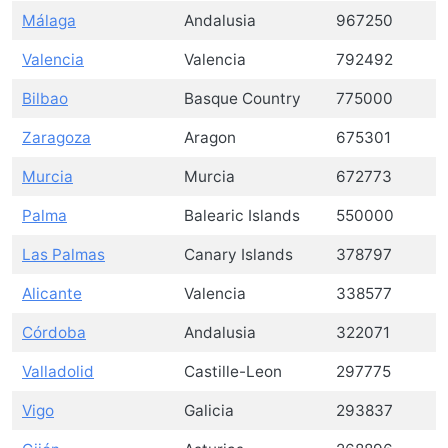
Málaga
Andalusia
967250
Valencia
Valencia
792492
Bilbao
Basque Country
775000
Zaragoza
Aragon
675301
Murcia
Murcia
672773
Palma
Balearic Islands
550000
Las Palmas
Canary Islands
378797
Alicante
Valencia
338577
Córdoba
Andalusia
322071
Valladolid
Castille-Leon
297775
Vigo
Galicia
293837