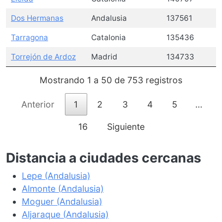
Dos Hermanas
Andalusia
137561
Tarragona
Catalonia
135436
Torrejón de Ardoz
Madrid
134733
Mostrando 1 a 50 de 753 registros
Anterior
1
2
3
4
5
…
16
Siguiente
Distancia a ciudades cercanas
Lepe (Andalusia)
Almonte (Andalusia)
Moguer (Andalusia)
Aljaraque (Andalusia)