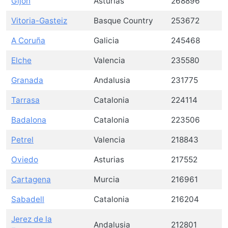
Gijón
Asturias
268896
Vitoria-Gasteiz
Basque Country
253672
A Coruña
Galicia
245468
Elche
Valencia
235580
Granada
Andalusia
231775
Tarrasa
Catalonia
224114
Badalona
Catalonia
223506
Petrel
Valencia
218843
Oviedo
Asturias
217552
Cartagena
Murcia
216961
Sabadell
Catalonia
216204
Jerez de la
Andalusia
212801