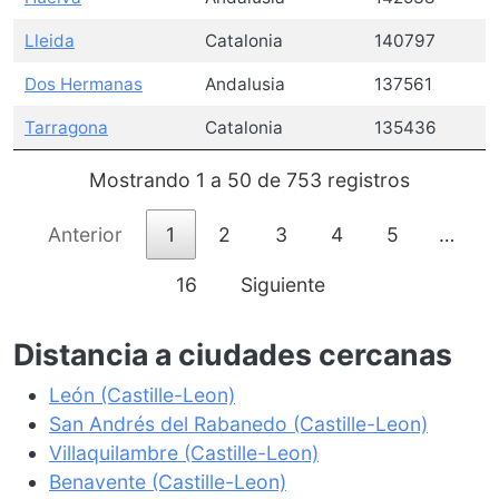
Lleida
Catalonia
140797
Dos Hermanas
Andalusia
137561
Tarragona
Catalonia
135436
Mostrando 1 a 50 de 753 registros
Anterior
1
2
3
4
5
…
16
Siguiente
Distancia a ciudades cercanas
León (Castille-Leon)
San Andrés del Rabanedo (Castille-Leon)
Villaquilambre (Castille-Leon)
Benavente (Castille-Leon)