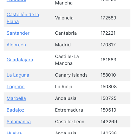
Mancha
Castellón de la
Valencia
172589
Plana
Santander
Cantabria
172221
Alcorcón
Madrid
170817
Castille-La
Guadalajara
161683
Mancha
La Laguna
Canary Islands
158010
Logroño
La Rioja
150808
Marbella
Andalusia
150725
Badajoz
Extremadura
150610
Salamanca
Castille-Leon
143269
Huelva
Andalusia
142538