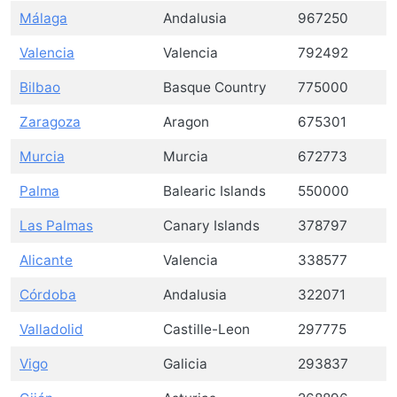
Málaga
Andalusia
967250
Valencia
Valencia
792492
Bilbao
Basque Country
775000
Zaragoza
Aragon
675301
Murcia
Murcia
672773
Palma
Balearic Islands
550000
Las Palmas
Canary Islands
378797
Alicante
Valencia
338577
Córdoba
Andalusia
322071
Valladolid
Castille-Leon
297775
Vigo
Galicia
293837