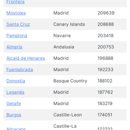
Frontera
Móstoles
Madrid
209639
Santa Cruz
Canary Islands
208688
Pamplona
Navarre
203418
Almería
Andalusia
200753
Alcalá de Henares
Madrid
196888
Fuenlabrada
Madrid
192233
Donostia
Basque Country
188102
Leganés
Madrid
187762
Getafe
Madrid
183219
Burgos
Castille-Leon
174051
Castille-La
Albacete
172722