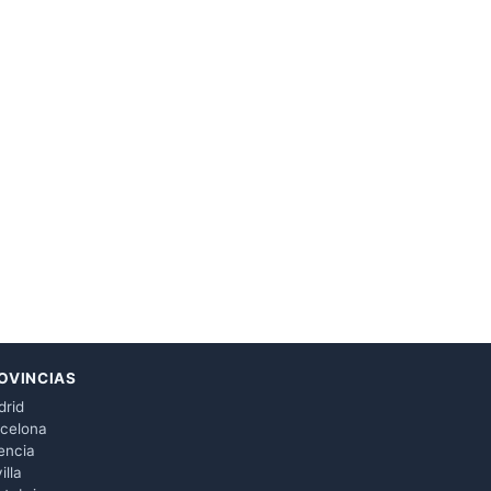
OVINCIAS
rid
celona
encia
illa