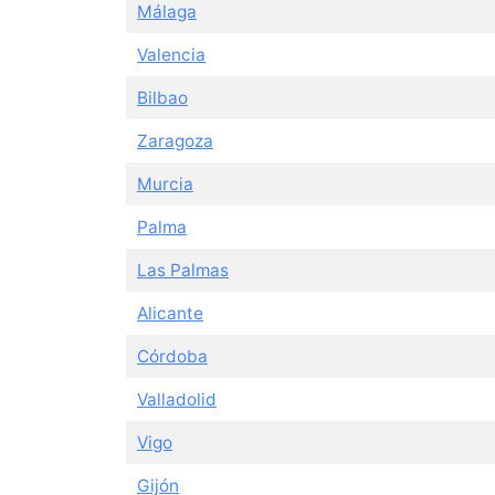
Málaga
Valencia
Bilbao
Zaragoza
Murcia
Palma
Las Palmas
Alicante
Córdoba
Valladolid
Vigo
Gijón