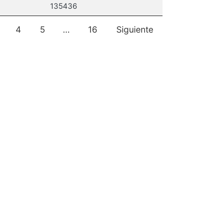
135436
4
5
…
16
Siguiente