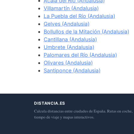
Acalá del Río (Andalusia)
Villamartín (Andalusia)
La Puebla del Río (Andalusia)
Gelves (Andalusia)
Bollullos de la Mitación (Andalusia)
Cantillana (Andalusia)
Umbrete (Andalusia)
Palomares del Río (Andalusia)
Olivares (Andalusia)
Santiponce (Andalusia)
DISTANCIA.ES
Calcula distancias entre ciudades de España. Rutas en coche,
tiempo de viaje y mapas interactivos.