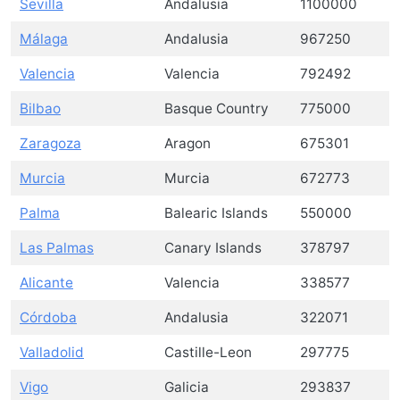
Sevilla
Andalusia
1100000
Málaga
Andalusia
967250
Valencia
Valencia
792492
Bilbao
Basque Country
775000
Zaragoza
Aragon
675301
Murcia
Murcia
672773
Palma
Balearic Islands
550000
Las Palmas
Canary Islands
378797
Alicante
Valencia
338577
Córdoba
Andalusia
322071
Valladolid
Castille-Leon
297775
Vigo
Galicia
293837