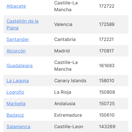
Castille-La
Albacete
172722
Mancha
Castellón de la
Valencia
172589
Plana
Santander
Cantabria
172221
Alcorcón
Madrid
170817
Castille-La
Guadalajara
161683
Mancha
La Laguna
Canary Islands
158010
Logroño
La Rioja
150808
Marbella
Andalusia
150725
Badajoz
Extremadura
150610
Salamanca
Castille-Leon
143269