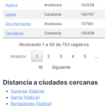
Huelva
Andalusia
142538
Lleida
Catalonia
140797
Dos Hermanas
Andalusia
137561
Tarragona
Catalonia
135436
Mostrando 1 a 50 de 753 registros
Anterior
1
2
3
4
5
…
16
Siguiente
Distancia a ciudades cercanas
Ourense (Galicia)
Sarria (Galicia)
Barbadanes (Galicia)