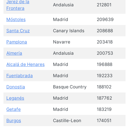
Jerez de la
Andalusia
212801
Frontera
Móstoles
Madrid
209639
Santa Cruz
Canary Islands
208688
Pamplona
Navarre
203418
Almería
Andalusia
200753
Alcalá de Henares
Madrid
196888
Fuenlabrada
Madrid
192233
Donostia
Basque Country
188102
Leganés
Madrid
187762
Getafe
Madrid
183219
Burgos
Castille-Leon
174051