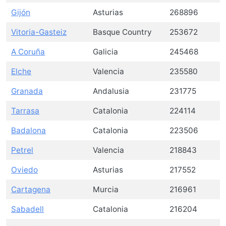
Gijón
Asturias
268896
Vitoria-Gasteiz
Basque Country
253672
A Coruña
Galicia
245468
Elche
Valencia
235580
Granada
Andalusia
231775
Tarrasa
Catalonia
224114
Badalona
Catalonia
223506
Petrel
Valencia
218843
Oviedo
Asturias
217552
Cartagena
Murcia
216961
Sabadell
Catalonia
216204