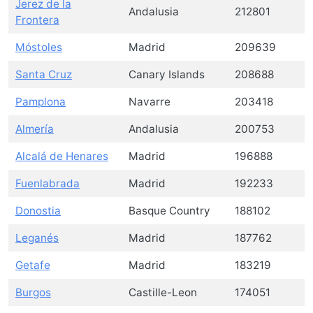
Jerez de la
Andalusia
212801
Frontera
Móstoles
Madrid
209639
Santa Cruz
Canary Islands
208688
Pamplona
Navarre
203418
Almería
Andalusia
200753
Alcalá de Henares
Madrid
196888
Fuenlabrada
Madrid
192233
Donostia
Basque Country
188102
Leganés
Madrid
187762
Getafe
Madrid
183219
Burgos
Castille-Leon
174051