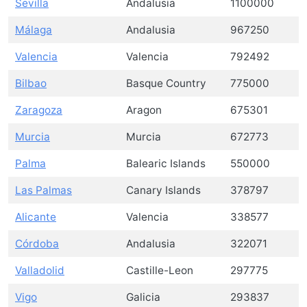
Sevilla
Andalusia
1100000
Málaga
Andalusia
967250
Valencia
Valencia
792492
Bilbao
Basque Country
775000
Zaragoza
Aragon
675301
Murcia
Murcia
672773
Palma
Balearic Islands
550000
Las Palmas
Canary Islands
378797
Alicante
Valencia
338577
Córdoba
Andalusia
322071
Valladolid
Castille-Leon
297775
Vigo
Galicia
293837