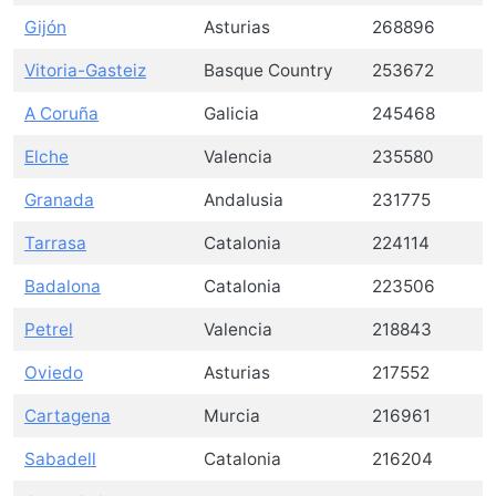
Gijón
Asturias
268896
Vitoria-Gasteiz
Basque Country
253672
A Coruña
Galicia
245468
Elche
Valencia
235580
Granada
Andalusia
231775
Tarrasa
Catalonia
224114
Badalona
Catalonia
223506
Petrel
Valencia
218843
Oviedo
Asturias
217552
Cartagena
Murcia
216961
Sabadell
Catalonia
216204