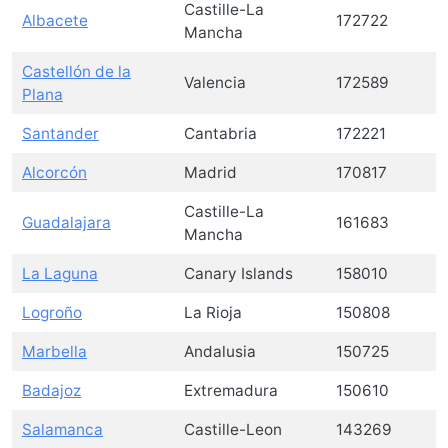
Castille-La
Albacete
172722
Mancha
Castellón de la
Valencia
172589
Plana
Santander
Cantabria
172221
Alcorcón
Madrid
170817
Castille-La
Guadalajara
161683
Mancha
La Laguna
Canary Islands
158010
Logroño
La Rioja
150808
Marbella
Andalusia
150725
Badajoz
Extremadura
150610
Salamanca
Castille-Leon
143269