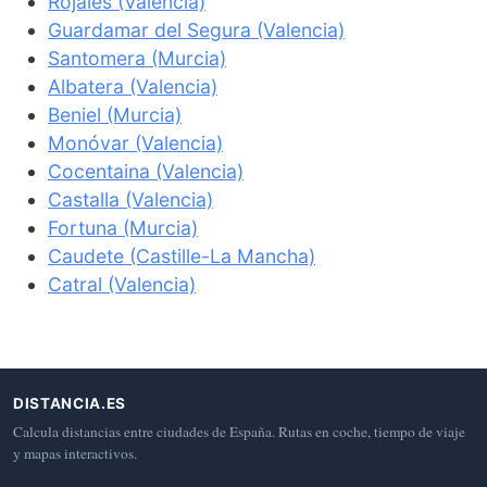
Rojales (Valencia)
Guardamar del Segura (Valencia)
Santomera (Murcia)
Albatera (Valencia)
Beniel (Murcia)
Monóvar (Valencia)
Cocentaina (Valencia)
Castalla (Valencia)
Fortuna (Murcia)
Caudete (Castille-La Mancha)
Catral (Valencia)
DISTANCIA.ES
Calcula distancias entre ciudades de España. Rutas en coche, tiempo de viaje
y mapas interactivos.