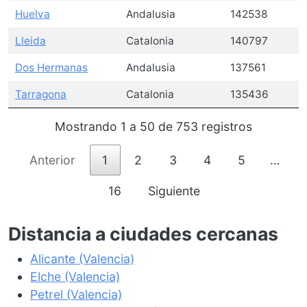
Huelva
Andalusia
142538
Lleida
Catalonia
140797
Dos Hermanas
Andalusia
137561
Tarragona
Catalonia
135436
Mostrando 1 a 50 de 753 registros
Anterior
1
2
3
4
5
…
16
Siguiente
Distancia a ciudades cercanas
Alicante (Valencia)
Elche (Valencia)
Petrel (Valencia)