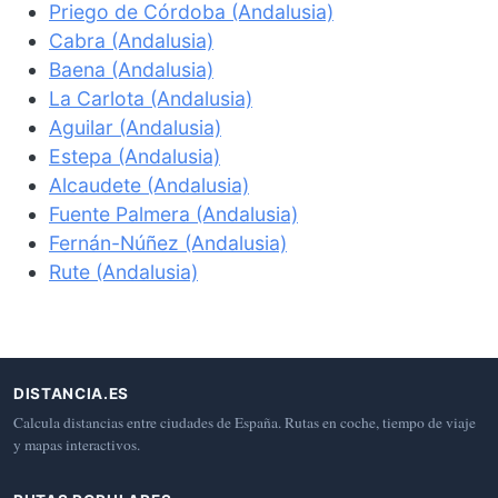
Priego de Córdoba (Andalusia)
Cabra (Andalusia)
Baena (Andalusia)
La Carlota (Andalusia)
Aguilar (Andalusia)
Estepa (Andalusia)
Alcaudete (Andalusia)
Fuente Palmera (Andalusia)
Fernán-Núñez (Andalusia)
Rute (Andalusia)
DISTANCIA.ES
Calcula distancias entre ciudades de España. Rutas en coche, tiempo de viaje
y mapas interactivos.