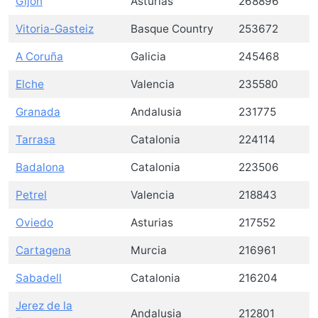
Gijón
Asturias
268896
Vitoria-Gasteiz
Basque Country
253672
A Coruña
Galicia
245468
Elche
Valencia
235580
Granada
Andalusia
231775
Tarrasa
Catalonia
224114
Badalona
Catalonia
223506
Petrel
Valencia
218843
Oviedo
Asturias
217552
Cartagena
Murcia
216961
Sabadell
Catalonia
216204
Jerez de la
Andalusia
212801