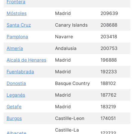
Frontera
Móstoles
Madrid
209639
Santa Cruz
Canary Islands
208688
Pamplona
Navarre
203418
Almería
Andalusia
200753
Alcalá de Henares
Madrid
196888
Fuenlabrada
Madrid
192233
Donostia
Basque Country
188102
Leganés
Madrid
187762
Getafe
Madrid
183219
Burgos
Castille-Leon
174051
Castille-La
Albacete
172722