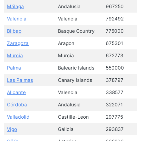
Málaga
Andalusia
967250
Valencia
Valencia
792492
Bilbao
Basque Country
775000
Zaragoza
Aragon
675301
Murcia
Murcia
672773
Palma
Balearic Islands
550000
Las Palmas
Canary Islands
378797
Alicante
Valencia
338577
Córdoba
Andalusia
322071
Valladolid
Castille-Leon
297775
Vigo
Galicia
293837