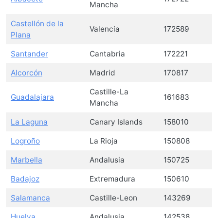
Mancha
Castellón de la
Valencia
172589
Plana
Santander
Cantabria
172221
Alcorcón
Madrid
170817
Castille-La
Guadalajara
161683
Mancha
La Laguna
Canary Islands
158010
Logroño
La Rioja
150808
Marbella
Andalusia
150725
Badajoz
Extremadura
150610
Salamanca
Castille-Leon
143269
Huelva
Andalusia
142538