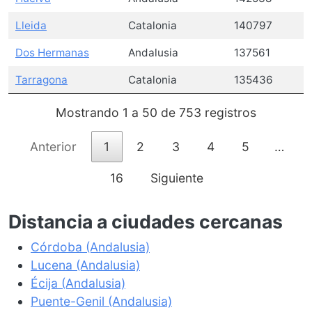
Lleida
Catalonia
140797
Dos Hermanas
Andalusia
137561
Tarragona
Catalonia
135436
Mostrando 1 a 50 de 753 registros
Anterior
1
2
3
4
5
…
16
Siguiente
Distancia a ciudades cercanas
Córdoba (Andalusia)
Lucena (Andalusia)
Écija (Andalusia)
Puente-Genil (Andalusia)