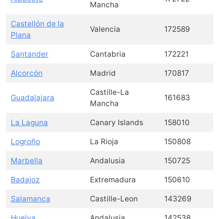
Mancha
Castellón de la
Valencia
172589
Plana
Santander
Cantabria
172221
Alcorcón
Madrid
170817
Castille-La
Guadalajara
161683
Mancha
La Laguna
Canary Islands
158010
Logroño
La Rioja
150808
Marbella
Andalusia
150725
Badajoz
Extremadura
150610
Salamanca
Castille-Leon
143269
Huelva
Andalusia
142538