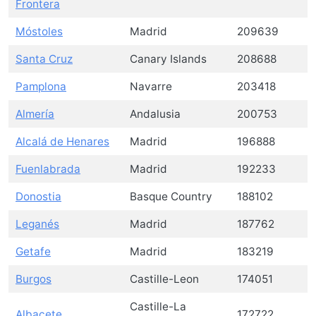
Frontera
Móstoles
Madrid
209639
Santa Cruz
Canary Islands
208688
Pamplona
Navarre
203418
Almería
Andalusia
200753
Alcalá de Henares
Madrid
196888
Fuenlabrada
Madrid
192233
Donostia
Basque Country
188102
Leganés
Madrid
187762
Getafe
Madrid
183219
Burgos
Castille-Leon
174051
Castille-La
Albacete
172722