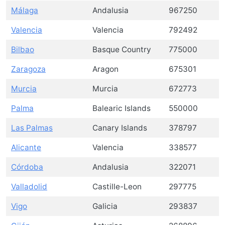
Málaga
Andalusia
967250
Valencia
Valencia
792492
Bilbao
Basque Country
775000
Zaragoza
Aragon
675301
Murcia
Murcia
672773
Palma
Balearic Islands
550000
Las Palmas
Canary Islands
378797
Alicante
Valencia
338577
Córdoba
Andalusia
322071
Valladolid
Castille-Leon
297775
Vigo
Galicia
293837