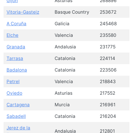
Gijón
Asturias
268896
Vitoria-Gasteiz
Basque Country
253672
A Coruña
Galicia
245468
Elche
Valencia
235580
Granada
Andalusia
231775
Tarrasa
Catalonia
224114
Badalona
Catalonia
223506
Petrel
Valencia
218843
Oviedo
Asturias
217552
Cartagena
Murcia
216961
Sabadell
Catalonia
216204
Jerez de la
Andalusia
212801