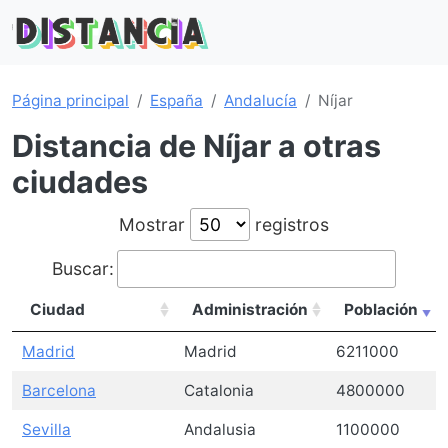
Página principal
España
Andalucía
Níjar
Distancia de Níjar a otras
ciudades
Mostrar
registros
Buscar:
Ciudad
Administración
Población
Madrid
Madrid
6211000
Barcelona
Catalonia
4800000
Sevilla
Andalusia
1100000