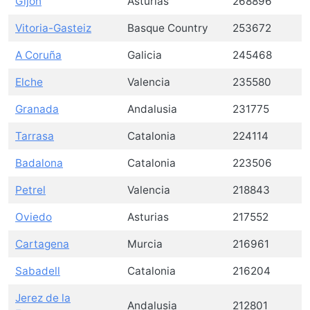
Gijón
Asturias
268896
Vitoria-Gasteiz
Basque Country
253672
A Coruña
Galicia
245468
Elche
Valencia
235580
Granada
Andalusia
231775
Tarrasa
Catalonia
224114
Badalona
Catalonia
223506
Petrel
Valencia
218843
Oviedo
Asturias
217552
Cartagena
Murcia
216961
Sabadell
Catalonia
216204
Jerez de la
Andalusia
212801