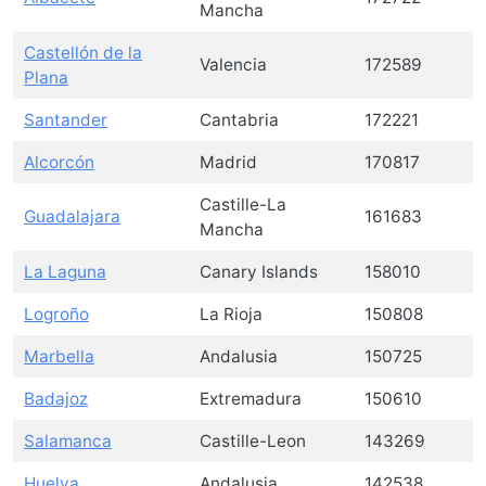
Mancha
Castellón de la
Valencia
172589
Plana
Santander
Cantabria
172221
Alcorcón
Madrid
170817
Castille-La
Guadalajara
161683
Mancha
La Laguna
Canary Islands
158010
Logroño
La Rioja
150808
Marbella
Andalusia
150725
Badajoz
Extremadura
150610
Salamanca
Castille-Leon
143269
Huelva
Andalusia
142538