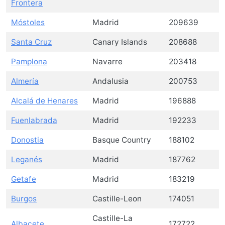
Frontera
Móstoles
Madrid
209639
Santa Cruz
Canary Islands
208688
Pamplona
Navarre
203418
Almería
Andalusia
200753
Alcalá de Henares
Madrid
196888
Fuenlabrada
Madrid
192233
Donostia
Basque Country
188102
Leganés
Madrid
187762
Getafe
Madrid
183219
Burgos
Castille-Leon
174051
Castille-La
Albacete
172722