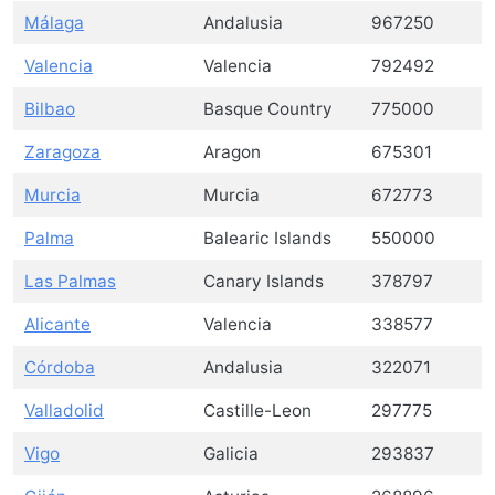
Málaga
Andalusia
967250
Valencia
Valencia
792492
Bilbao
Basque Country
775000
Zaragoza
Aragon
675301
Murcia
Murcia
672773
Palma
Balearic Islands
550000
Las Palmas
Canary Islands
378797
Alicante
Valencia
338577
Córdoba
Andalusia
322071
Valladolid
Castille-Leon
297775
Vigo
Galicia
293837