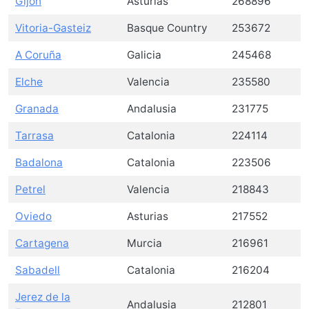
Gijón
Asturias
268896
Vitoria-Gasteiz
Basque Country
253672
A Coruña
Galicia
245468
Elche
Valencia
235580
Granada
Andalusia
231775
Tarrasa
Catalonia
224114
Badalona
Catalonia
223506
Petrel
Valencia
218843
Oviedo
Asturias
217552
Cartagena
Murcia
216961
Sabadell
Catalonia
216204
Jerez de la
Andalusia
212801