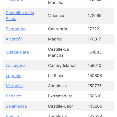
Mancha
Castellón de la
Valencia
172589
Plana
Santander
Cantabria
172221
Alcorcón
Madrid
170817
Castille-La
Guadalajara
161683
Mancha
La Laguna
Canary Islands
158010
Logroño
La Rioja
150808
Marbella
Andalusia
150725
Badajoz
Extremadura
150610
Salamanca
Castille-Leon
143269
Huelva
Andalusia
142538