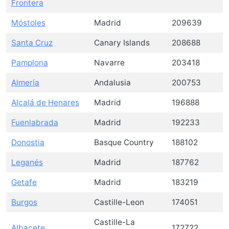
Frontera
Móstoles
Madrid
209639
Santa Cruz
Canary Islands
208688
Pamplona
Navarre
203418
Almería
Andalusia
200753
Alcalá de Henares
Madrid
196888
Fuenlabrada
Madrid
192233
Donostia
Basque Country
188102
Leganés
Madrid
187762
Getafe
Madrid
183219
Burgos
Castille-Leon
174051
Castille-La
Albacete
172722