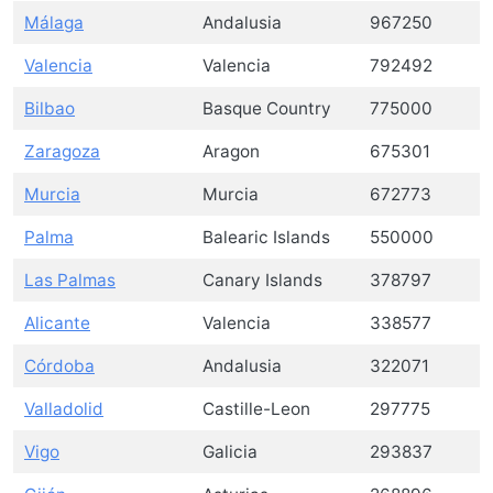
Málaga
Andalusia
967250
Valencia
Valencia
792492
Bilbao
Basque Country
775000
Zaragoza
Aragon
675301
Murcia
Murcia
672773
Palma
Balearic Islands
550000
Las Palmas
Canary Islands
378797
Alicante
Valencia
338577
Córdoba
Andalusia
322071
Valladolid
Castille-Leon
297775
Vigo
Galicia
293837