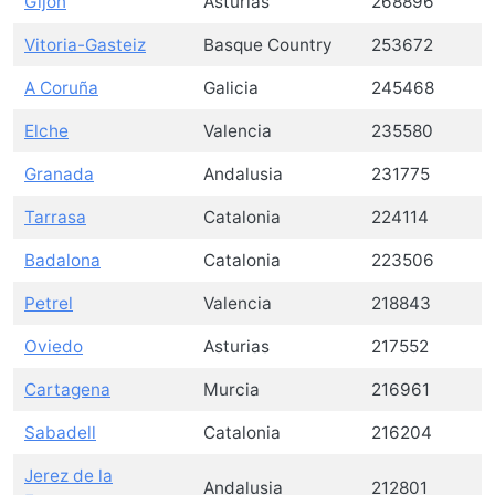
Gijón
Asturias
268896
Vitoria-Gasteiz
Basque Country
253672
A Coruña
Galicia
245468
Elche
Valencia
235580
Granada
Andalusia
231775
Tarrasa
Catalonia
224114
Badalona
Catalonia
223506
Petrel
Valencia
218843
Oviedo
Asturias
217552
Cartagena
Murcia
216961
Sabadell
Catalonia
216204
Jerez de la
Andalusia
212801