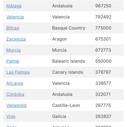
Málaga
Andalusia
967250
Valencia
Valencia
792492
Bilbao
Basque Country
775000
Zaragoza
Aragon
675301
Murcia
Murcia
672773
Palma
Balearic Islands
550000
Las Palmas
Canary Islands
378797
Alicante
Valencia
338577
Córdoba
Andalusia
322071
Valladolid
Castille-Leon
297775
Vigo
Galicia
293837