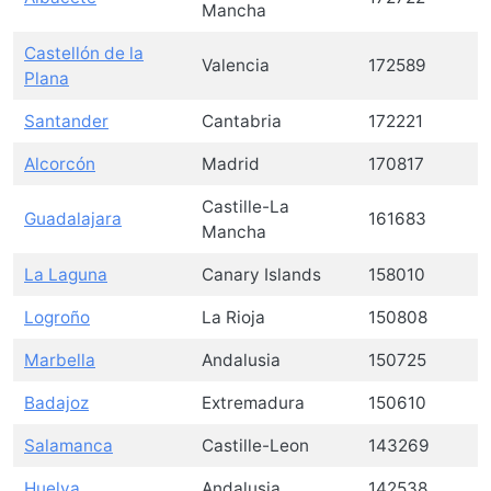
Mancha
Castellón de la
Valencia
172589
Plana
Santander
Cantabria
172221
Alcorcón
Madrid
170817
Castille-La
Guadalajara
161683
Mancha
La Laguna
Canary Islands
158010
Logroño
La Rioja
150808
Marbella
Andalusia
150725
Badajoz
Extremadura
150610
Salamanca
Castille-Leon
143269
Huelva
Andalusia
142538