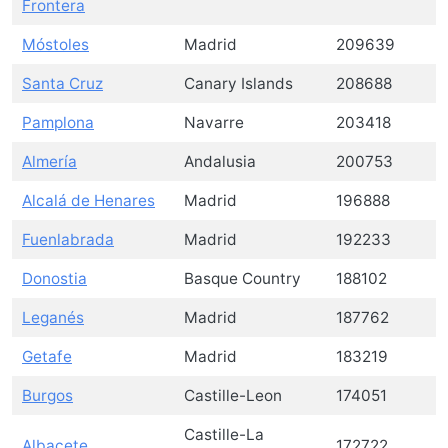
Frontera
Móstoles
Madrid
209639
Santa Cruz
Canary Islands
208688
Pamplona
Navarre
203418
Almería
Andalusia
200753
Alcalá de Henares
Madrid
196888
Fuenlabrada
Madrid
192233
Donostia
Basque Country
188102
Leganés
Madrid
187762
Getafe
Madrid
183219
Burgos
Castille-Leon
174051
Castille-La
Albacete
172722