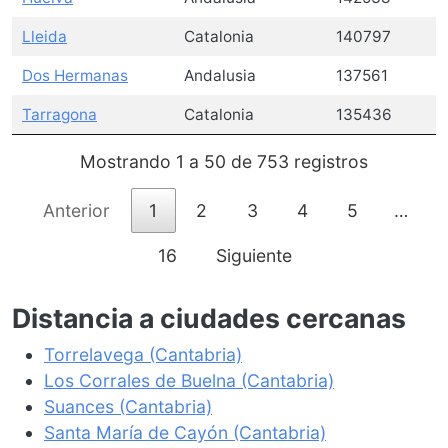
Lleida
Catalonia
140797
Dos Hermanas
Andalusia
137561
Tarragona
Catalonia
135436
Mostrando 1 a 50 de 753 registros
Anterior
1
2
3
4
5
…
16
Siguiente
Distancia a ciudades cercanas
Torrelavega (Cantabria)
Los Corrales de Buelna (Cantabria)
Suances (Cantabria)
Santa María de Cayón (Cantabria)