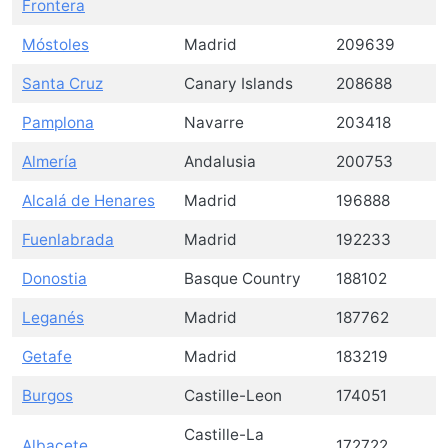
Frontera
Móstoles
Madrid
209639
Santa Cruz
Canary Islands
208688
Pamplona
Navarre
203418
Almería
Andalusia
200753
Alcalá de Henares
Madrid
196888
Fuenlabrada
Madrid
192233
Donostia
Basque Country
188102
Leganés
Madrid
187762
Getafe
Madrid
183219
Burgos
Castille-Leon
174051
Castille-La
Albacete
172722