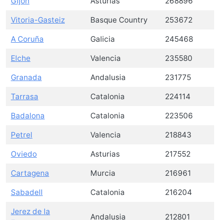
Gijón
Asturias
268896
Vitoria-Gasteiz
Basque Country
253672
A Coruña
Galicia
245468
Elche
Valencia
235580
Granada
Andalusia
231775
Tarrasa
Catalonia
224114
Badalona
Catalonia
223506
Petrel
Valencia
218843
Oviedo
Asturias
217552
Cartagena
Murcia
216961
Sabadell
Catalonia
216204
Jerez de la
Andalusia
212801