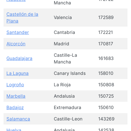
Mancha
Castellón de la
Valencia
172589
Plana
Santander
Cantabria
172221
Alcorcón
Madrid
170817
Castille-La
Guadalajara
161683
Mancha
La Laguna
Canary Islands
158010
Logroño
La Rioja
150808
Marbella
Andalusia
150725
Badajoz
Extremadura
150610
Salamanca
Castille-Leon
143269
Huelva
Andalusia
142538