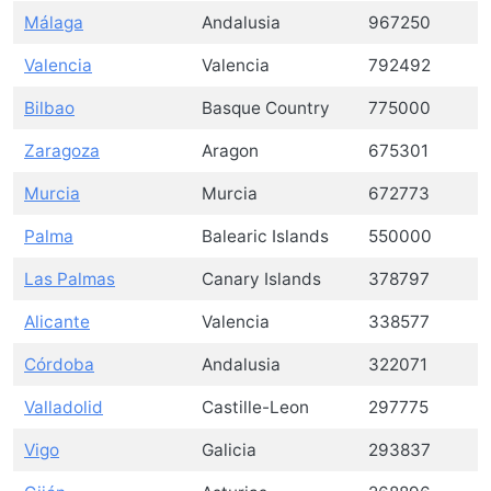
Málaga
Andalusia
967250
Valencia
Valencia
792492
Bilbao
Basque Country
775000
Zaragoza
Aragon
675301
Murcia
Murcia
672773
Palma
Balearic Islands
550000
Las Palmas
Canary Islands
378797
Alicante
Valencia
338577
Córdoba
Andalusia
322071
Valladolid
Castille-Leon
297775
Vigo
Galicia
293837