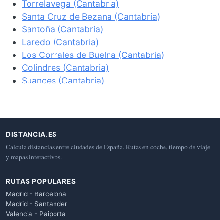
Torrelavega (Cantabria)
Santa Cruz de Bezana (Cantabria)
Santoña (Cantabria)
Laredo (Cantabria)
Los Corrales de Buelna (Cantabria)
Colindres (Cantabria)
Suances (Cantabria)
DISTANCIA.ES
Calcula distancias entre ciudades de España. Rutas en coche, tiempo de viaje
y mapas interactivos.
RUTAS POPULARES
Madrid - Barcelona
Madrid - Santander
Valencia - Paiporta