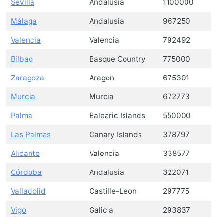
Sevilla
Andalusia
1100000
Málaga
Andalusia
967250
Valencia
Valencia
792492
Bilbao
Basque Country
775000
Zaragoza
Aragon
675301
Murcia
Murcia
672773
Palma
Balearic Islands
550000
Las Palmas
Canary Islands
378797
Alicante
Valencia
338577
Córdoba
Andalusia
322071
Valladolid
Castille-Leon
297775
Vigo
Galicia
293837