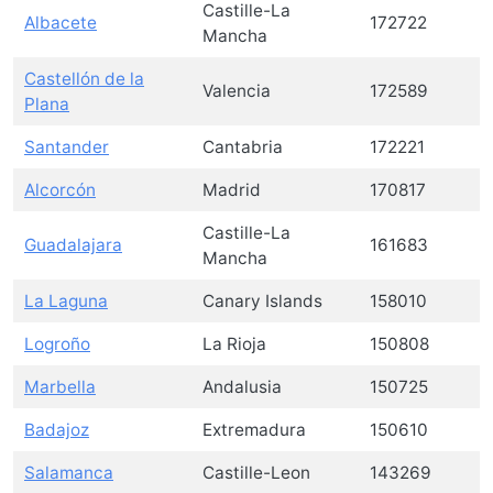
Castille-La
Albacete
172722
Mancha
Castellón de la
Valencia
172589
Plana
Santander
Cantabria
172221
Alcorcón
Madrid
170817
Castille-La
Guadalajara
161683
Mancha
La Laguna
Canary Islands
158010
Logroño
La Rioja
150808
Marbella
Andalusia
150725
Badajoz
Extremadura
150610
Salamanca
Castille-Leon
143269