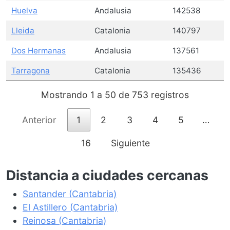
Huelva
Andalusia
142538
Lleida
Catalonia
140797
Dos Hermanas
Andalusia
137561
Tarragona
Catalonia
135436
Mostrando 1 a 50 de 753 registros
Anterior
1
2
3
4
5
…
16
Siguiente
Distancia a ciudades cercanas
Santander (Cantabria)
El Astillero (Cantabria)
Reinosa (Cantabria)