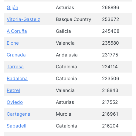
Gijón
Asturias
268896
Vitoria-Gasteiz
Basque Country
253672
A Coruña
Galicia
245468
Elche
Valencia
235580
Granada
Andalusia
231775
Tarrasa
Catalonia
224114
Badalona
Catalonia
223506
Petrel
Valencia
218843
Oviedo
Asturias
217552
Cartagena
Murcia
216961
Sabadell
Catalonia
216204