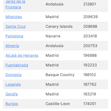
Jerez de la
Andalusia
212801
Frontera
Móstoles
Madrid
209639
Santa Cruz
Canary Islands
208688
Pamplona
Navarre
203418
Almería
Andalusia
200753
Alcalá de Henares
Madrid
196888
Fuenlabrada
Madrid
192233
Donostia
Basque Country
188102
Leganés
Madrid
187762
Getafe
Madrid
183219
Burgos
Castille-Leon
174051