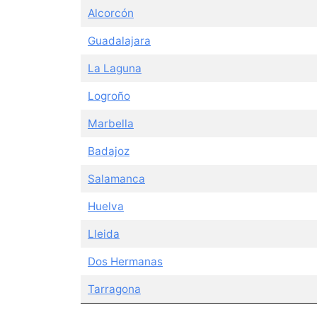
Alcorcón
Guadalajara
La Laguna
Logroño
Marbella
Badajoz
Salamanca
Huelva
Lleida
Dos Hermanas
Tarragona