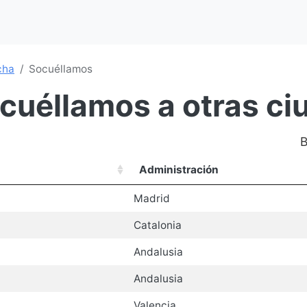
cha
Socuéllamos
ocuéllamos a otras c
B
Administración
Madrid
Catalonia
Andalusia
Andalusia
Valencia