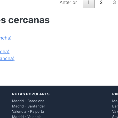
Anterior
1
2
3
es cercanas
ancha)
ncha)
Mancha)
RUTAS POPULARES
PR
Madrid - Barcelona
Mad
Madrid - Santander
Bar
Valencia - Paiporta
Val
Madrid - Valencia
Sev