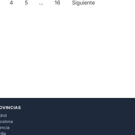
4
5
…
16
Siguiente
OVINCIAS
rid
celona
encia
illa