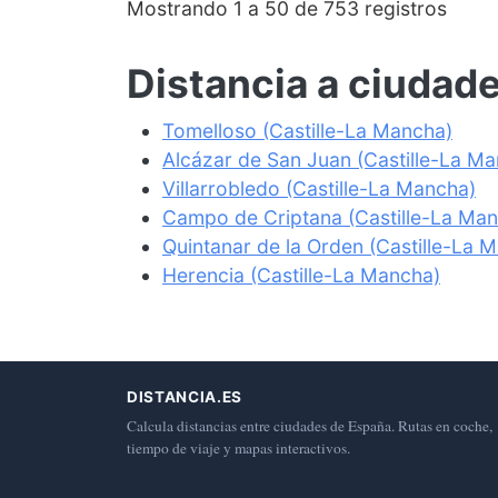
Mostrando 1 a 50 de 753 registros
Distancia a ciudad
Tomelloso (Castille-La Mancha)
Alcázar de San Juan (Castille-La M
Villarrobledo (Castille-La Mancha)
Campo de Criptana (Castille-La Ma
Quintanar de la Orden (Castille-La 
Herencia (Castille-La Mancha)
DISTANCIA.ES
Calcula distancias entre ciudades de España. Rutas en coche,
tiempo de viaje y mapas interactivos.