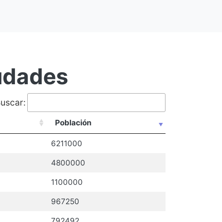
iudades
uscar:
Población
6211000
4800000
1100000
967250
792492