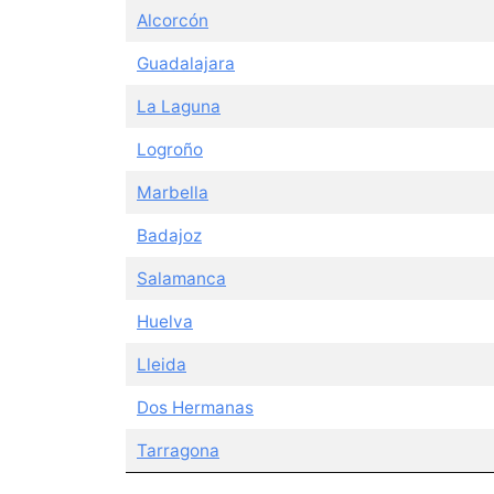
Alcorcón
Guadalajara
La Laguna
Logroño
Marbella
Badajoz
Salamanca
Huelva
Lleida
Dos Hermanas
Tarragona