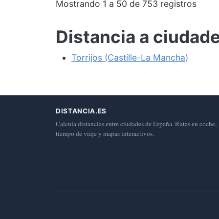
Mostrando 1 a 50 de 753 registros
Distancia a ciudad
Torrijos (Castille-La Mancha)
DISTANCIA.ES
Calcula distancias entre ciudades de España. Rutas en coche,
tiempo de viaje y mapas interactivos.