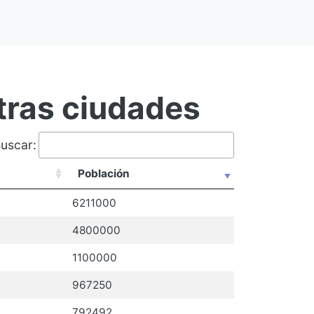
otras ciudades
uscar:
Población
6211000
4800000
1100000
967250
792492