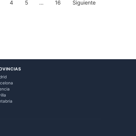
4
5
…
16
Siguiente
OVINCIAS
rid
celona
encia
illa
tabria