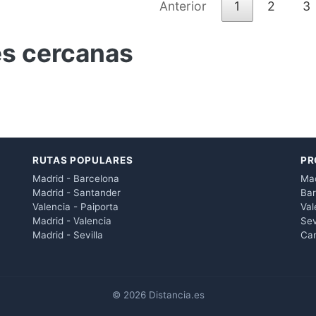
Anterior
1
2
3
es cercanas
RUTAS POPULARES
PR
Madrid - Barcelona
Mad
Madrid - Santander
Bar
Valencia - Paiporta
Val
Madrid - Valencia
Sev
Madrid - Sevilla
Can
© 2026 Distancia.es