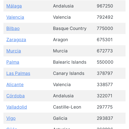
Málaga
Andalusia
967250
Valencia
Valencia
792492
Bilbao
Basque Country
775000
Zaragoza
Aragon
675301
Murcia
Murcia
672773
Palma
Balearic Islands
550000
Las Palmas
Canary Islands
378797
Alicante
Valencia
338577
Córdoba
Andalusia
322071
Valladolid
Castille-Leon
297775
Vigo
Galicia
293837