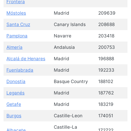
Frontera
Móstoles
Madrid
209639
Santa Cruz
Canary Islands
208688
Pamplona
Navarre
203418
Almería
Andalusia
200753
Alcalá de Henares
Madrid
196888
Fuenlabrada
Madrid
192233
Donostia
Basque Country
188102
Leganés
Madrid
187762
Getafe
Madrid
183219
Burgos
Castille-Leon
174051
Castille-La
Albacete
172722