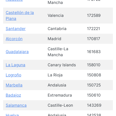
Mancha
Castellón de la
Valencia
172589
Plana
Santander
Cantabria
172221
Alcorcón
Madrid
170817
Castille-La
Guadalajara
161683
Mancha
La Laguna
Canary Islands
158010
Logroño
La Rioja
150808
Marbella
Andalusia
150725
Badajoz
Extremadura
150610
Salamanca
Castille-Leon
143269
Huelva
Andalusia
142538