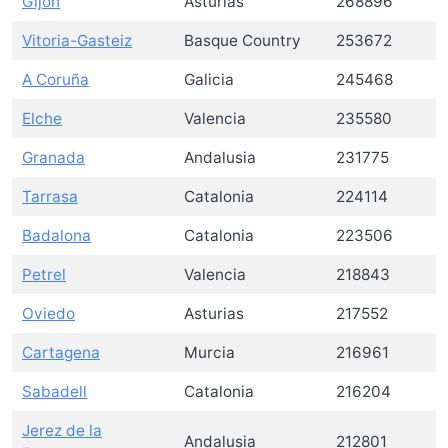
Gijón
Asturias
268896
Vitoria-Gasteiz
Basque Country
253672
A Coruña
Galicia
245468
Elche
Valencia
235580
Granada
Andalusia
231775
Tarrasa
Catalonia
224114
Badalona
Catalonia
223506
Petrel
Valencia
218843
Oviedo
Asturias
217552
Cartagena
Murcia
216961
Sabadell
Catalonia
216204
Jerez de la
Andalusia
212801