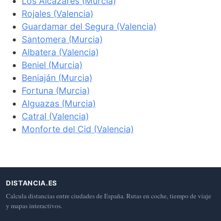
Los Alcázares (Murcia)
Rojales (Valencia)
Guardamar del Segura (Valencia)
Santomera (Murcia)
Albatera (Valencia)
Beniel (Murcia)
Beniaján (Murcia)
Fortuna (Murcia)
Alguazas (Murcia)
Catral (Valencia)
Monforte del Cid (Valencia)
DISTANCIA.ES
Calcula distancias entre ciudades de España. Rutas en coche, tiempo de viaje
y mapas interactivos.