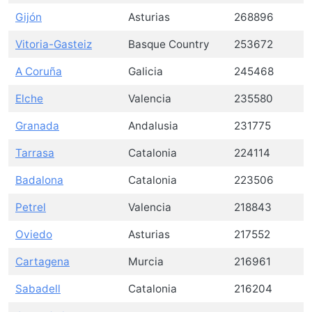
Gijón
Asturias
268896
Vitoria-Gasteiz
Basque Country
253672
A Coruña
Galicia
245468
Elche
Valencia
235580
Granada
Andalusia
231775
Tarrasa
Catalonia
224114
Badalona
Catalonia
223506
Petrel
Valencia
218843
Oviedo
Asturias
217552
Cartagena
Murcia
216961
Sabadell
Catalonia
216204