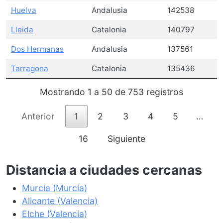
Huelva
Andalusia
142538
Lleida
Catalonia
140797
Dos Hermanas
Andalusia
137561
Tarragona
Catalonia
135436
Mostrando 1 a 50 de 753 registros
Anterior
1
2
3
4
5
…
16
Siguiente
Distancia a ciudades cercanas
Murcia (Murcia)
Alicante (Valencia)
Elche (Valencia)