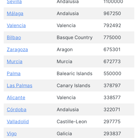
Sevilla
Andalusia
1100000
Málaga
Andalusia
967250
Valencia
Valencia
792492
Bilbao
Basque Country
775000
Zaragoza
Aragon
675301
Murcia
Murcia
672773
Palma
Balearic Islands
550000
Las Palmas
Canary Islands
378797
Alicante
Valencia
338577
Córdoba
Andalusia
322071
Valladolid
Castille-Leon
297775
Vigo
Galicia
293837