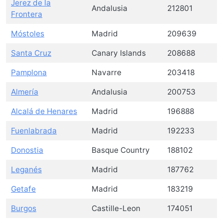
Jerez de la
Andalusia
212801
Frontera
Móstoles
Madrid
209639
Santa Cruz
Canary Islands
208688
Pamplona
Navarre
203418
Almería
Andalusia
200753
Alcalá de Henares
Madrid
196888
Fuenlabrada
Madrid
192233
Donostia
Basque Country
188102
Leganés
Madrid
187762
Getafe
Madrid
183219
Burgos
Castille-Leon
174051