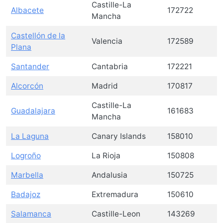
Castille-La
Albacete
172722
Mancha
Castellón de la
Valencia
172589
Plana
Santander
Cantabria
172221
Alcorcón
Madrid
170817
Castille-La
Guadalajara
161683
Mancha
La Laguna
Canary Islands
158010
Logroño
La Rioja
150808
Marbella
Andalusia
150725
Badajoz
Extremadura
150610
Salamanca
Castille-Leon
143269