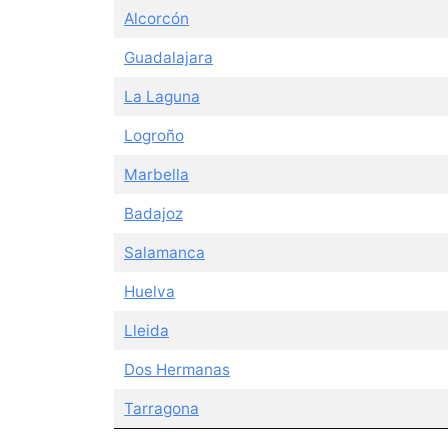
Alcorcón
Guadalajara
La Laguna
Logroño
Marbella
Badajoz
Salamanca
Huelva
Lleida
Dos Hermanas
Tarragona