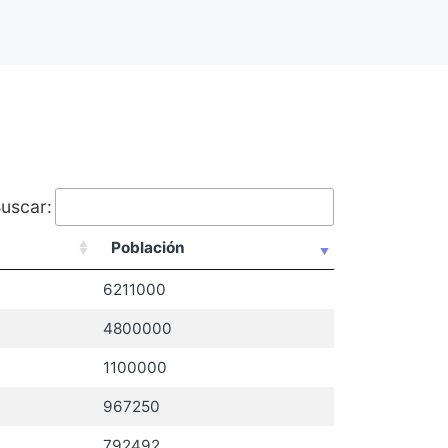
uscar:
Población
6211000
4800000
1100000
967250
792492