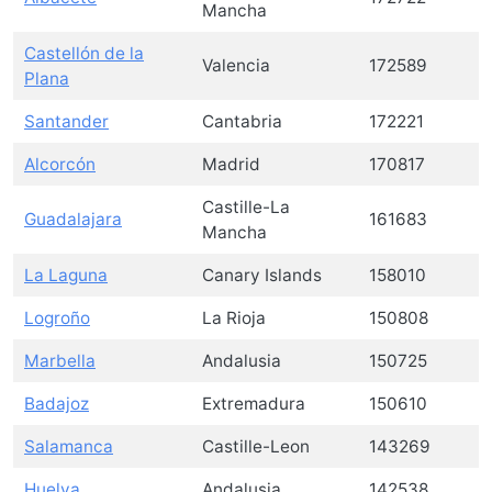
Mancha
Castellón de la
Valencia
172589
Plana
Santander
Cantabria
172221
Alcorcón
Madrid
170817
Castille-La
Guadalajara
161683
Mancha
La Laguna
Canary Islands
158010
Logroño
La Rioja
150808
Marbella
Andalusia
150725
Badajoz
Extremadura
150610
Salamanca
Castille-Leon
143269
Huelva
Andalusia
142538