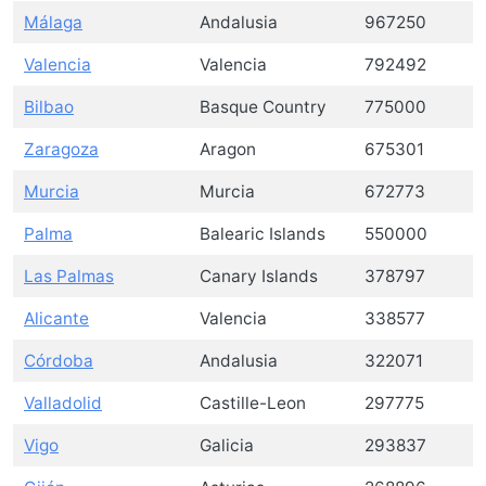
Málaga
Andalusia
967250
Valencia
Valencia
792492
Bilbao
Basque Country
775000
Zaragoza
Aragon
675301
Murcia
Murcia
672773
Palma
Balearic Islands
550000
Las Palmas
Canary Islands
378797
Alicante
Valencia
338577
Córdoba
Andalusia
322071
Valladolid
Castille-Leon
297775
Vigo
Galicia
293837