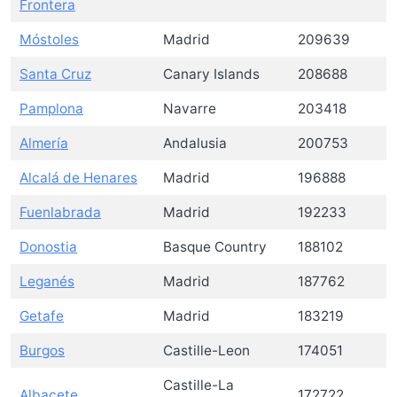
Frontera
Móstoles
Madrid
209639
Santa Cruz
Canary Islands
208688
Pamplona
Navarre
203418
Almería
Andalusia
200753
Alcalá de Henares
Madrid
196888
Fuenlabrada
Madrid
192233
Donostia
Basque Country
188102
Leganés
Madrid
187762
Getafe
Madrid
183219
Burgos
Castille-Leon
174051
Castille-La
Albacete
172722