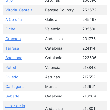
Gijón
Asturias
268896
Vitoria-Gasteiz
Basque Country
253672
A Coruña
Galicia
245468
Elche
Valencia
235580
Granada
Andalusia
231775
Tarrasa
Catalonia
224114
Badalona
Catalonia
223506
Petrel
Valencia
218843
Oviedo
Asturias
217552
Cartagena
Murcia
216961
Sabadell
Catalonia
216204
Jerez de la
Andalusia
212801