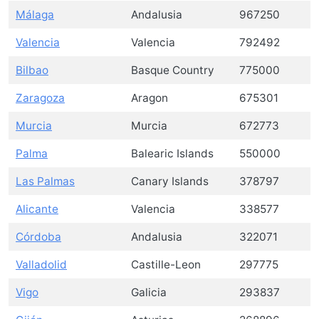
Málaga
Andalusia
967250
Valencia
Valencia
792492
Bilbao
Basque Country
775000
Zaragoza
Aragon
675301
Murcia
Murcia
672773
Palma
Balearic Islands
550000
Las Palmas
Canary Islands
378797
Alicante
Valencia
338577
Córdoba
Andalusia
322071
Valladolid
Castille-Leon
297775
Vigo
Galicia
293837