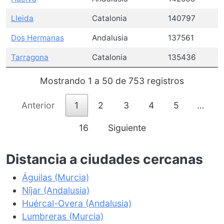
Lleida
Catalonia
140797
Dos Hermanas
Andalusia
137561
Tarragona
Catalonia
135436
Mostrando 1 a 50 de 753 registros
Anterior
1
2
3
4
5
…
16
Siguiente
Distancia a ciudades cercanas
Águilas (Murcia)
Níjar (Andalusia)
Huércal-Overa (Andalusia)
Lumbreras (Murcia)