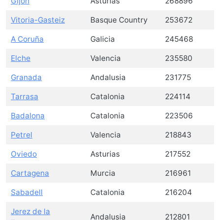
Gijón
Asturias
268896
Vitoria-Gasteiz
Basque Country
253672
A Coruña
Galicia
245468
Elche
Valencia
235580
Granada
Andalusia
231775
Tarrasa
Catalonia
224114
Badalona
Catalonia
223506
Petrel
Valencia
218843
Oviedo
Asturias
217552
Cartagena
Murcia
216961
Sabadell
Catalonia
216204
Jerez de la
Andalusia
212801