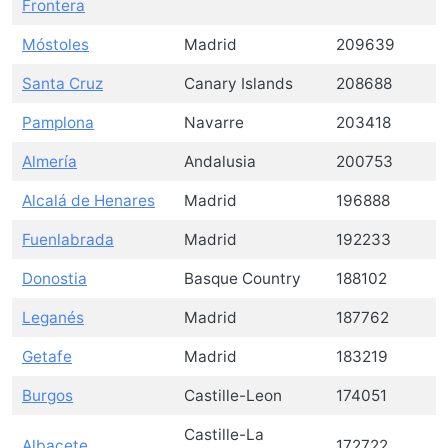
Frontera
Móstoles
Madrid
209639
Santa Cruz
Canary Islands
208688
Pamplona
Navarre
203418
Almería
Andalusia
200753
Alcalá de Henares
Madrid
196888
Fuenlabrada
Madrid
192233
Donostia
Basque Country
188102
Leganés
Madrid
187762
Getafe
Madrid
183219
Burgos
Castille-Leon
174051
Castille-La
Albacete
172722