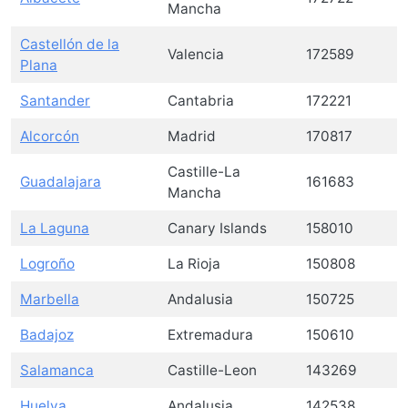
Mancha
Castellón de la
Valencia
172589
Plana
Santander
Cantabria
172221
Alcorcón
Madrid
170817
Castille-La
Guadalajara
161683
Mancha
La Laguna
Canary Islands
158010
Logroño
La Rioja
150808
Marbella
Andalusia
150725
Badajoz
Extremadura
150610
Salamanca
Castille-Leon
143269
Huelva
Andalusia
142538