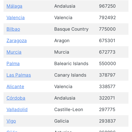
Málaga
Andalusia
967250
Valencia
Valencia
792492
Bilbao
Basque Country
775000
Zaragoza
Aragon
675301
Murcia
Murcia
672773
Palma
Balearic Islands
550000
Las Palmas
Canary Islands
378797
Alicante
Valencia
338577
Córdoba
Andalusia
322071
Valladolid
Castille-Leon
297775
Vigo
Galicia
293837