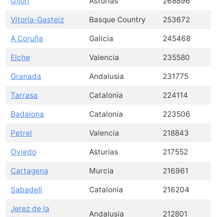
Gijón
Asturias
268896
Vitoria-Gasteiz
Basque Country
253672
A Coruña
Galicia
245468
Elche
Valencia
235580
Granada
Andalusia
231775
Tarrasa
Catalonia
224114
Badalona
Catalonia
223506
Petrel
Valencia
218843
Oviedo
Asturias
217552
Cartagena
Murcia
216961
Sabadell
Catalonia
216204
Jerez de la
Andalusia
212801