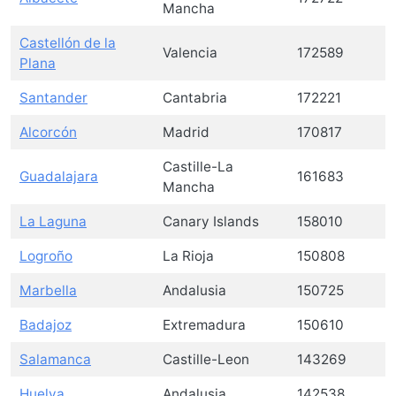
Mancha
Castellón de la
Valencia
172589
Plana
Santander
Cantabria
172221
Alcorcón
Madrid
170817
Castille-La
Guadalajara
161683
Mancha
La Laguna
Canary Islands
158010
Logroño
La Rioja
150808
Marbella
Andalusia
150725
Badajoz
Extremadura
150610
Salamanca
Castille-Leon
143269
Huelva
Andalusia
142538