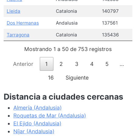
Lleida
Catalonia
140797
Dos Hermanas
Andalusia
137561
Tarragona
Catalonia
135436
Mostrando 1 a 50 de 753 registros
Anterior
1
2
3
4
5
…
16
Siguiente
Distancia a ciudades cercanas
Almería (Andalusia)
Roquetas de Mar (Andalusia)
El Ejido (Andalusia)
Níjar (Andalusia)