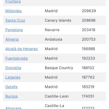
Frontera
Móstoles
Madrid
209639
Santa Cruz
Canary Islands
208688
Pamplona
Navarre
203418
Almería
Andalusia
200753
Alcalá de Henares
Madrid
196888
Fuenlabrada
Madrid
192233
Donostia
Basque Country
188102
Leganés
Madrid
187762
Getafe
Madrid
183219
Burgos
Castille-Leon
174051
Castille-La
Albacete
172722