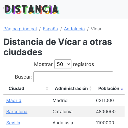
Página principal
España
Andalucía
Vícar
Distancia de Vícar a otras
ciudades
Mostrar
registros
Buscar:
Ciudad
Administración
Población
Madrid
Madrid
6211000
Barcelona
Catalonia
4800000
Sevilla
Andalusia
1100000