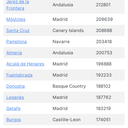
Jerez de la
Andalusia
212801
Frontera
Móstoles
Madrid
209639
Santa Cruz
Canary Islands
208688
Pamplona
Navarre
203418
Almería
Andalusia
200753
Alcalá de Henares
Madrid
196888
Fuenlabrada
Madrid
192233
Donostia
Basque Country
188102
Leganés
Madrid
187762
Getafe
Madrid
183219
Burgos
Castille-Leon
174051