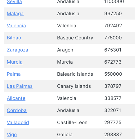
Sevilla
Andalusia
1100000
Málaga
Andalusia
967250
Valencia
Valencia
792492
Bilbao
Basque Country
775000
Zaragoza
Aragon
675301
Murcia
Murcia
672773
Palma
Balearic Islands
550000
Las Palmas
Canary Islands
378797
Alicante
Valencia
338577
Córdoba
Andalusia
322071
Valladolid
Castille-Leon
297775
Vigo
Galicia
293837