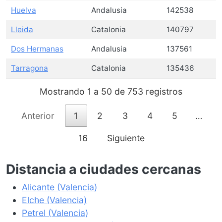
Huelva
Andalusia
142538
Lleida
Catalonia
140797
Dos Hermanas
Andalusia
137561
Tarragona
Catalonia
135436
Mostrando 1 a 50 de 753 registros
Anterior
1
2
3
4
5
…
16
Siguiente
Distancia a ciudades cercanas
Alicante (Valencia)
Elche (Valencia)
Petrel (Valencia)