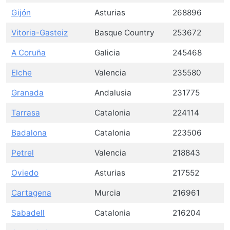
Gijón
Asturias
268896
Vitoria-Gasteiz
Basque Country
253672
A Coruña
Galicia
245468
Elche
Valencia
235580
Granada
Andalusia
231775
Tarrasa
Catalonia
224114
Badalona
Catalonia
223506
Petrel
Valencia
218843
Oviedo
Asturias
217552
Cartagena
Murcia
216961
Sabadell
Catalonia
216204