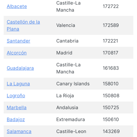
Castille-La
Albacete
172722
Mancha
Castellón de la
Valencia
172589
Plana
Santander
Cantabria
172221
Alcorcón
Madrid
170817
Castille-La
Guadalajara
161683
Mancha
La Laguna
Canary Islands
158010
Logroño
La Rioja
150808
Marbella
Andalusia
150725
Badajoz
Extremadura
150610
Salamanca
Castille-Leon
143269