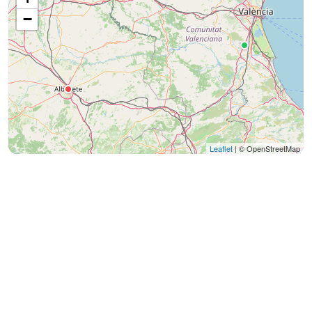
−
Leaflet
| © OpenStreetMap