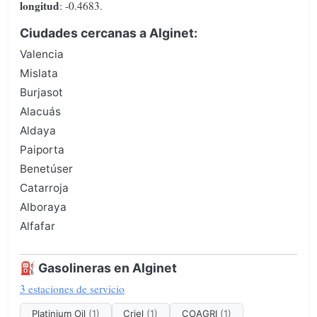
longitud
: -0.4683.
Ciudades cercanas a Alginet:
Valencia
Mislata
Burjasot
Alacuás
Aldaya
Paiporta
Benetúser
Catarroja
Alboraya
Alfafar
⛽ Gasolineras en Alginet
3 estaciones de servicio
Platinium Oil
(1)
Criel
(1)
COAGRI
(1)