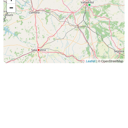
−
Leaflet
| © OpenStreetMap