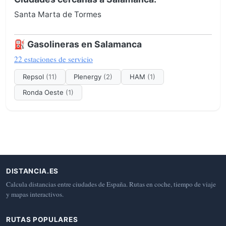
Santa Marta de Tormes
⛽ Gasolineras en Salamanca
22 estaciones de servicio
Repsol
(11)
Plenergy
(2)
HAM
(1)
Ronda Oeste
(1)
DISTANCIA.ES
Calcula distancias entre ciudades de España. Rutas en coche, tiempo de viaje
y mapas interactivos.
RUTAS POPULARES