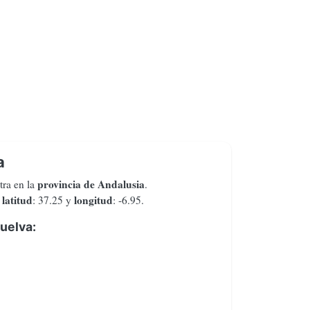
a
provincia de Andalusia
tra en la
.
latitud
longitud
n
: 37.25 y
: -6.95.
uelva: