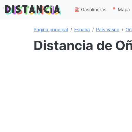
⛽ Gasolineras
📍 Mapa
Página principal
España
País Vasco
Oñ
Distancia de O