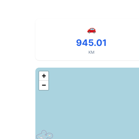
🚗
945.01
KM
+
−