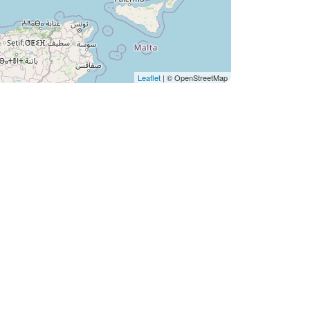
Leaflet
| © OpenStreetMap