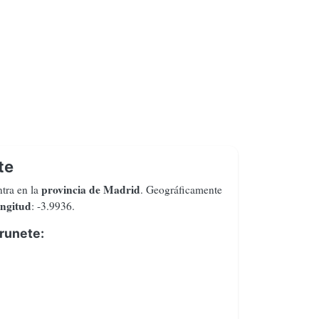
te
provincia de Madrid
tra en la
. Geográficamente
ongitud
: -3.9936.
runete: