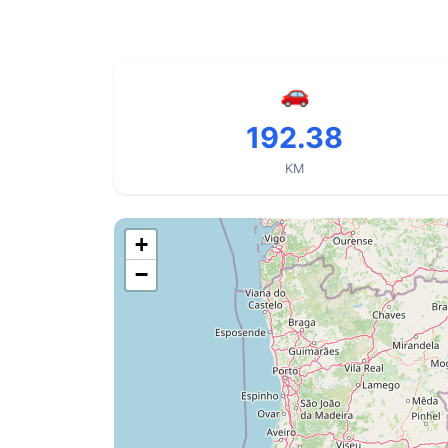
🚗
192.38
KM
+
−