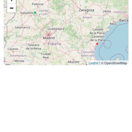
−
Leaflet
| © OpenStreetMap