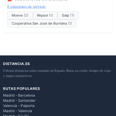
6 estaciones de servicio
Moeve
(2)
Repsol
(1)
Galp
(1)
Cooperativa San José de Burriana
(1)
DISTANCIA.ES
Calcula distancias entre ciudades de España. Rutas en coche, tiempo de viaje
y mapas interactivos.
RUTAS POPULARES
Madrid - Barcelona
Madrid - Santander
Valencia - Paiporta
Madrid - Valencia