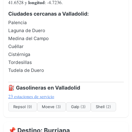
longitud
41.6528 y
: -4.7236.
Ciudades cercanas a Valladolid:
Palencia
Laguna de Duero
Medina del Campo
Cuéllar
Cistérniga
Tordesillas
Tudela de Duero
⛽ Gasolineras en Valladolid
23 estaciones de servicio
Repsol
(9)
Moeve
(3)
Galp
(3)
Shell
(2)
📌 Destino: Burriana