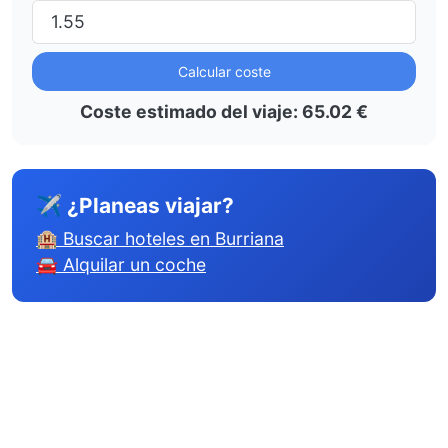
Calcular coste
Coste estimado del viaje:
65.02
€
✈ ¿Planeas viajar?
🏨 Buscar hoteles en Burriana
🚘 Alquilar un coche