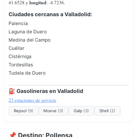
longitud
41.6528 y
: -4.7236.
Ciudades cercanas a Valladolid:
Palencia
Laguna de Duero
Medina del Campo
Cuéllar
Cistérniga
Tordesillas
Tudela de Duero
⛽ Gasolineras en Valladolid
23 estaciones de servicio
Repsol
(9)
Moeve
(3)
Galp
(3)
Shell
(2)
📌 Destino: Pollensa