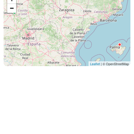
−
Leaflet
| © OpenStreetMap