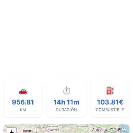
🚗
⏱
⛽
956.81
14h 11m
103.81€
KM
DURACIÓN
COMBUSTIBLE
+